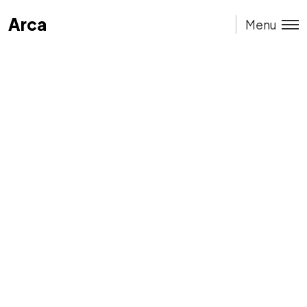
Arca
Arca
Menu