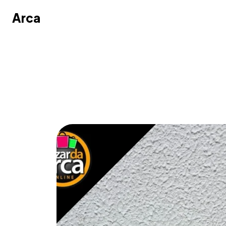
Arca
Arca