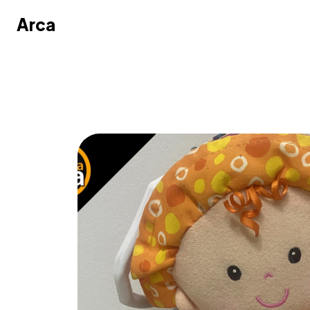
Arca
Arca