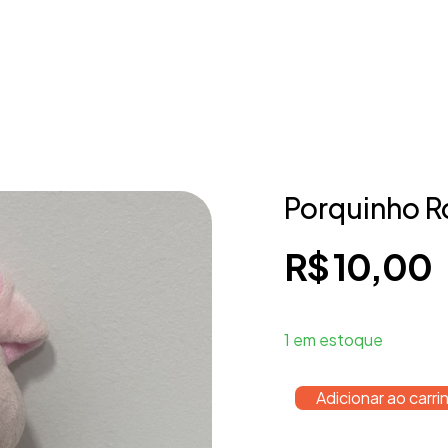
Porquinho R
R$
10,00
1 em estoque
Adicionar ao carri