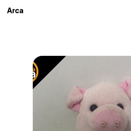
Arca
Arca