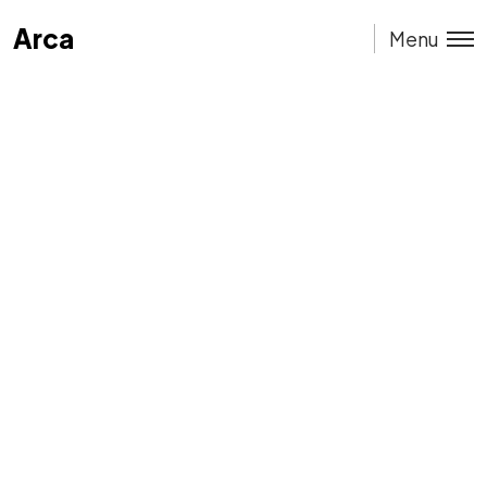
Arca
Arca
Menu