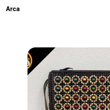
Arca
Arca