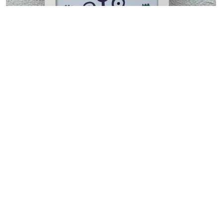
OBJETOS DECORACAO
Quadro Decorativo Infantil
Monstrinho
R$
20,00