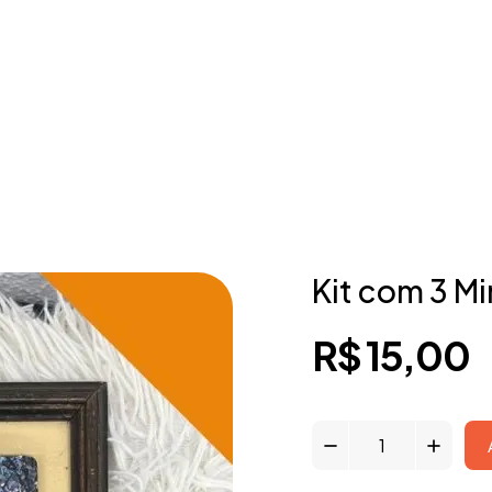
Kit com 3 M
R$
15,00