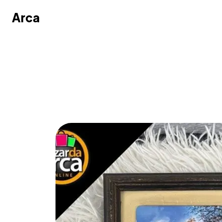
Arca
Arca