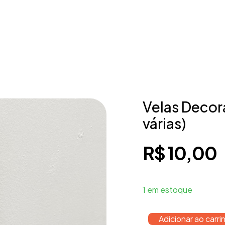
Velas Decora
várias)
R$
10,00
1 em estoque
Adicionar ao carri