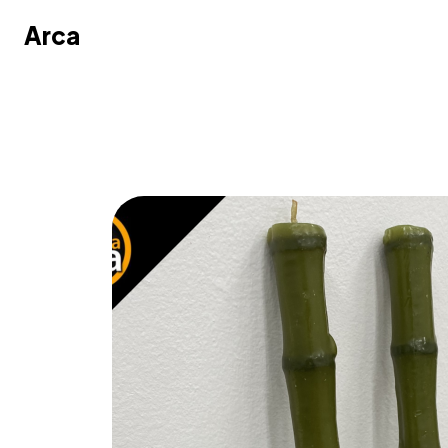
Arca
Arca