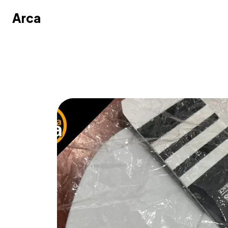
Arca
Arca