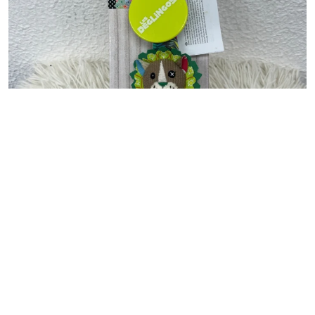
MÃE E BEBÊ
Prendedor de Chupeta Les
Deglingos- Leão Jelekros
R$
15,00
R$
10,00