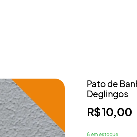
Pato de Ban
Deglingos
R$
10,00
8 em estoque