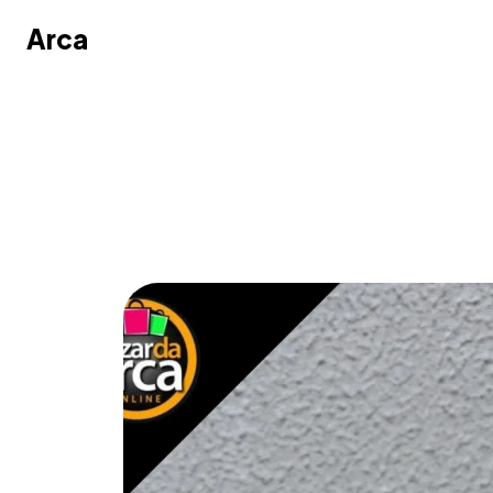
Arca
Arca