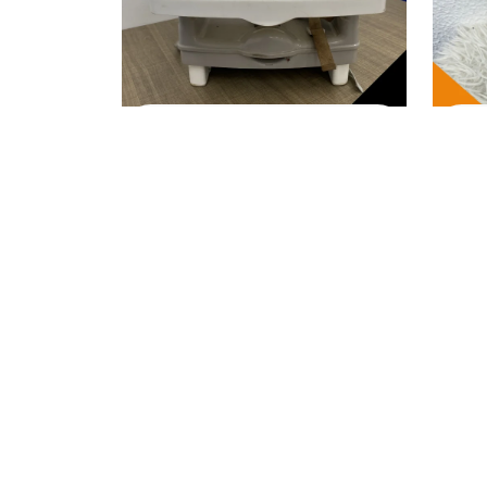
MÃE E BEBÊ
MÃ
Assento para
Pr
alimentação
Ch
Portatil
De
Je
R$
30,00
R$