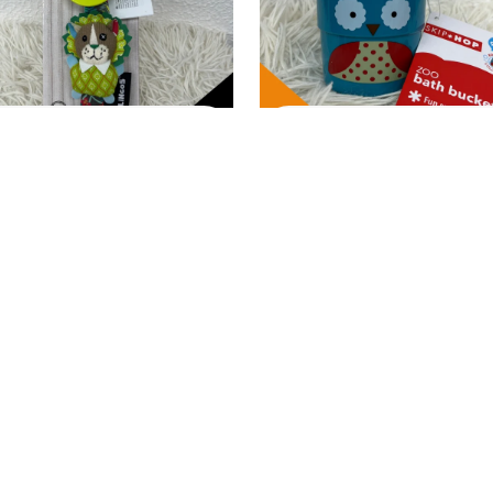
E E BEBÊ
MÃE E BEBÊ
endedor de
Balde de Banho
upeta Les
Zoo Coruja
glingos- Leão
R$
10,00
lekros
15,00
R$
10,00