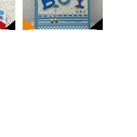
MÃE E BEBÊ
Álbum de Fotos
do Bebê – Boy
R$
15,00