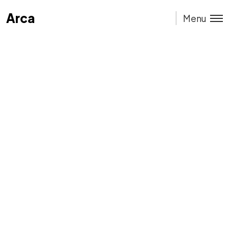
Arca
Arca
Menu