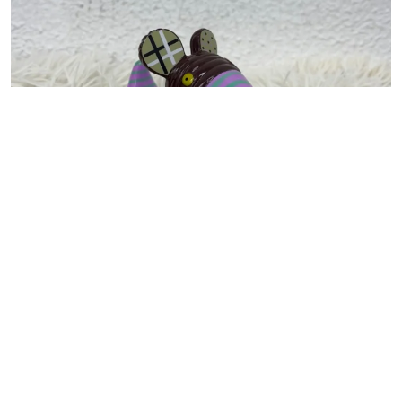
MÃE E BEBÊ
Pato de Banho Ducky Ratos – Les
Déglingos
R$
10,00