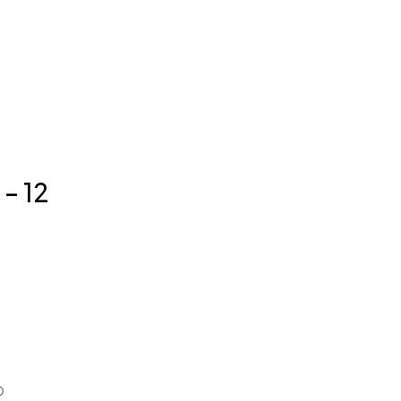
 – 12
O