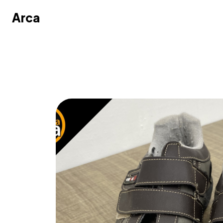
Arca
Arca