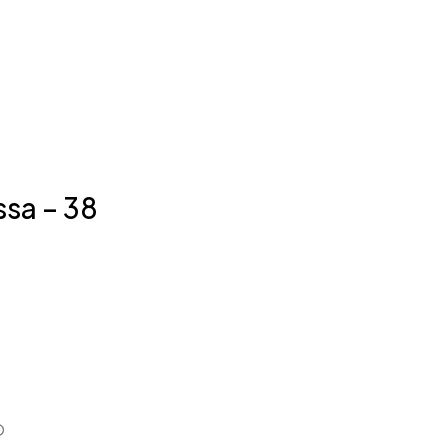
ssa – 38
O