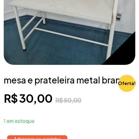
mesa e prateleira metal branca
Oferta!
R$
30,00
R$
50,00
1 em estoque
Adicionar ao carrinho