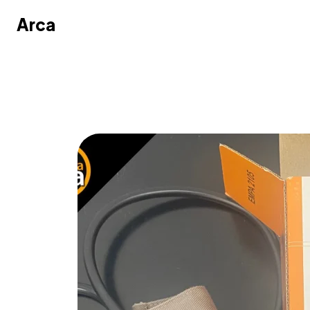
Arca
Arca