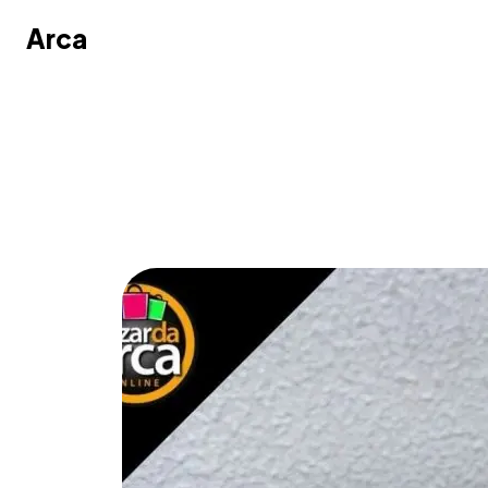
Arca
Arca