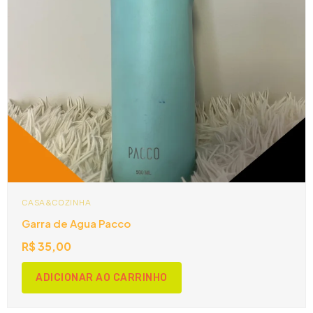
CASA&COZINHA
Garra de Agua Pacco
R$
35,00
ADICIONAR AO CARRINHO