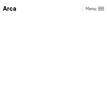
Arca
Arca
Menu