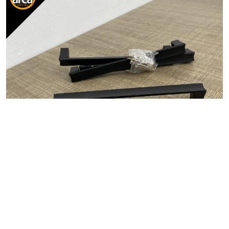
CASA&COZINHA
puxadores gaveta