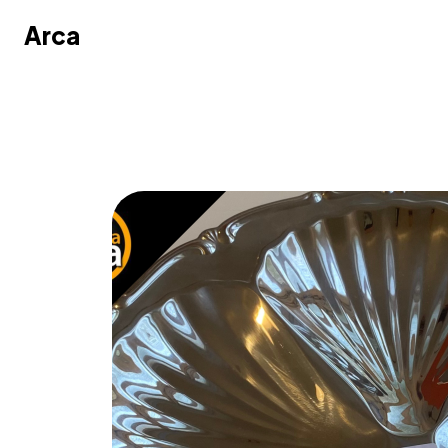
Arca
Arca