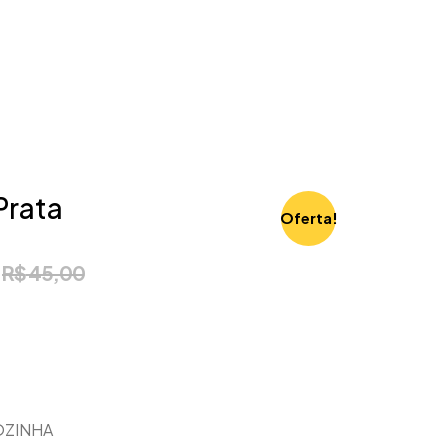
Prata
Oferta!
R$
45,00
ZINHA