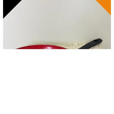
CASA&COZINHA
Frigideira Members Mark