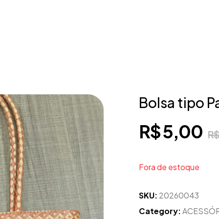
Bolsa tipo P
R$
5,00
R
Fora de estoque
SKU:
20260043
Category:
ACESSÓ