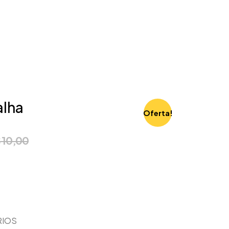
alha
Oferta!
$
10,00
RIOS