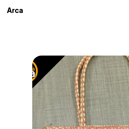
Arca
Arca