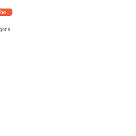
nho
goria