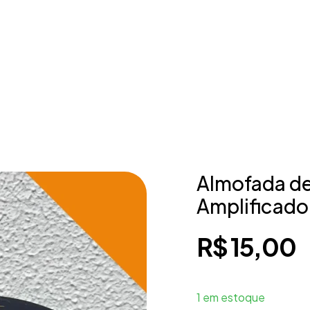
Almofada d
Amplificado
R$
15,00
1 em estoque