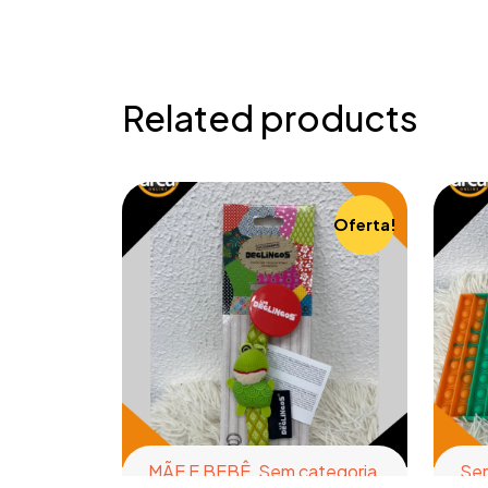
Related products
Oferta!
MÃE E BEBÊ
,
Sem categoria
Sem