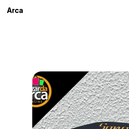
Arca
Arca